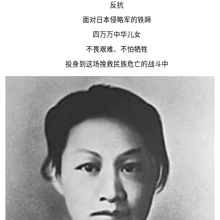
反抗
面对日本侵略军的铁蹄
四万万中华儿女
不畏艰难、不怕牺牲
投身到这场挽救民族危亡的战斗中