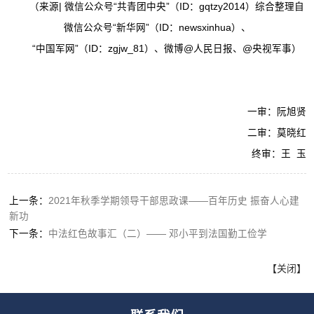
（来源| 微信公众号“共青团中央”（ID：gqtzy2014）综合整理自
微信公众号“新华网”（ID：newsxinhua）、
“中国军网”（ID：zgjw_81）、微博@人民日报、@央视军事）
一审：阮旭贤
二审：莫晓红
终审：王 玉
上一条：
2021年秋季学期领导干部思政课——百年历史 振奋人心建
新功
下一条：
中法红色故事汇（二）—— 邓小平到法国勤工俭学
【
关闭
】