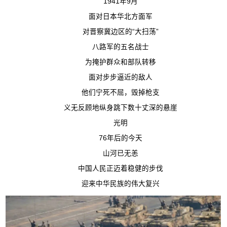
1941年9月
面对日本华北方面军
对晋察冀边区的“大扫荡”
八路军的五名战士
为掩护群众和部队转移
面对步步逼近的敌人
他们宁死不屈，毁掉枪支
义无反顾地纵身跳下数十丈深的悬崖
光明
76年后的今天
山河已无恙
中国人民正迈着稳健的步伐
迎来中华民族的伟大复兴