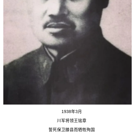
1938年3月
川军将领王铭章
誓死保卫滕县而牺牲殉国